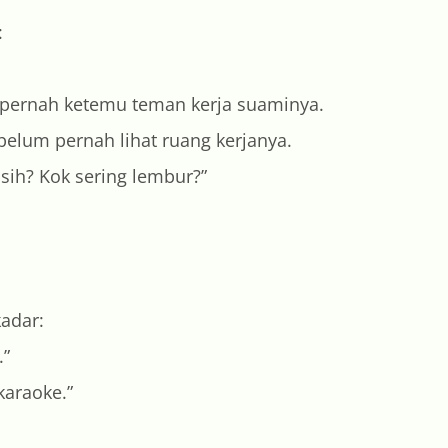
:
um pernah ketemu teman kerja suaminya.
i belum pernah lihat ruang kerjanya.
sih? Kok sering lembur?”
ekadar:
t.”
karaoke.”