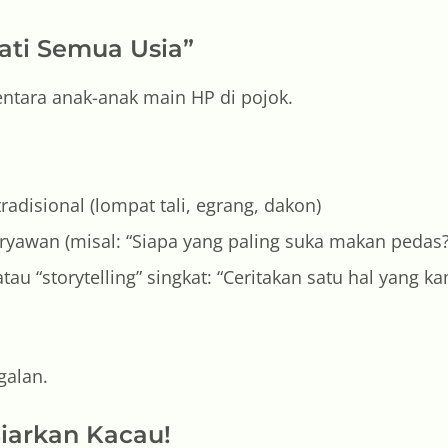
mati Semua Usia”
ntara anak-anak main HP di pojok.
tradisional (lompat tali, egrang, dakon)
aryawan (misal: “Siapa yang paling suka makan pedas
au “storytelling” singkat: “Ceritakan satu hal yang 
galan.
Biarkan Kacau!